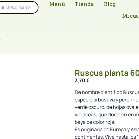
Menú
Tienda
Blog
Mi cue
í
Ruscus planta 60
3,70
€
De nombre científico Ruscus
especie arbustiva y perenne 
verde oscuro, de hojas ovale
violáceas, que florecen en i
baya de color roja.
Es originaria de Europa y Asi
continentes. Vive hasta los 