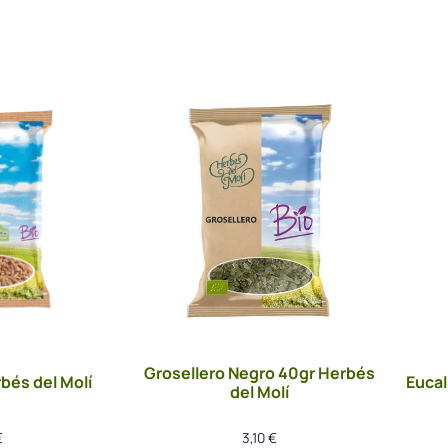
Grosellero Negro 40gr Herbés
bés del Molí
Eucal
del Molí
€
3,10
€