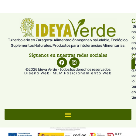
C
¡Si
no
lo
Tu herbolario en Zaragoza: Alimentación vegana y saludable, Ecológico,
en
Suplementos Naturales, Productos para Intolerancias Alimentarías.
en
nu
Síguenos en nuestras redes sociales
C
we
pr
©2026 Ideya Verde - todos los derechos reservados
qu
Diseño Web: MEM Posicionamiento Web
se
lo
te
en
ti