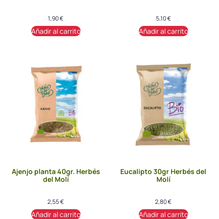
1,90
€
5,10
€
Añadir al carrito
Añadir al carrito
Ajenjo planta 40gr. Herbés
Eucalipto 30gr Herbés del
del Molí
Molí
2,55
€
2,80
€
Añadir al carrito
Añadir al carrito