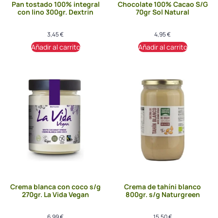
Pan tostado 100% integral
Chocolate 100% Cacao S/G
con lino 300gr. Dextrin
70gr Sol Natural
3,45
€
4,95
€
Añadir al carrito
Añadir al carrito
Crema blanca con coco s/g
Crema de tahíni blanco
270gr. La Vida Vegan
800gr. s/g Naturgreen
6,99
€
15,50
€