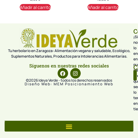
Añadir al carrito
Añadir al carrito
C
¡Si
no
lo
Tu herbolario en Zaragoza: Alimentación vegana y saludable, Ecológico,
en
Suplementos Naturales, Productos para Intolerancias Alimentarías.
en
nu
Síguenos en nuestras redes sociales
C
we
pr
©2026 Ideya Verde - todos los derechos reservados
qu
Diseño Web: MEM Posicionamiento Web
se
lo
te
en
ti