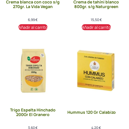
Crema blanca con coco s/g
Crema de tahíni blanco
270gr. La Vida Vegan
800gr. s/g Naturgreen
6,99
€
15,50
€
Añadir al carrito
Añadir al carrito
Trigo Espelta Hinchado
Hummus 120 Gr Calabizo
200Gr El Granero
3,60
€
4,20
€