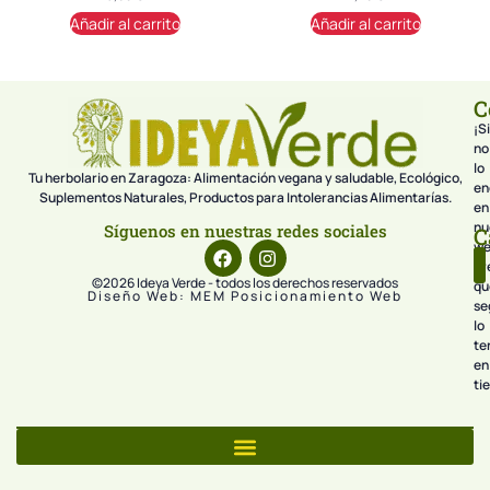
Añadir al carrito
Añadir al carrito
C
¡Si
no
lo
Tu herbolario en Zaragoza: Alimentación vegana y saludable, Ecológico,
en
Suplementos Naturales, Productos para Intolerancias Alimentarías.
en
nu
Síguenos en nuestras redes sociales
C
we
pr
©2026 Ideya Verde - todos los derechos reservados
qu
Diseño Web: MEM Posicionamiento Web
se
lo
te
en
ti