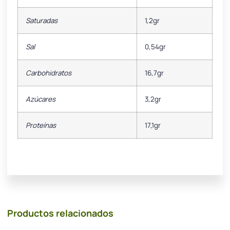
Saturadas
1,2gr
Sal
0,54gr
Carbohidratos
16,7gr
Azúcares
3,2gr
Proteínas
17,1gr
Productos relacionados