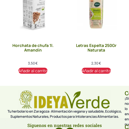
Horchata de chufa 1l.
Letras Espelta 250Gr
Amandín
Naturata
3,50
€
2,30
€
Añadir al carrito
Añadir al carrito
C
¡Si
no
lo
Tu herbolario en Zaragoza: Alimentación vegana y saludable, Ecológico,
en
Suplementos Naturales, Productos para Intolerancias Alimentarías.
en
nu
Síguenos en nuestras redes sociales
C