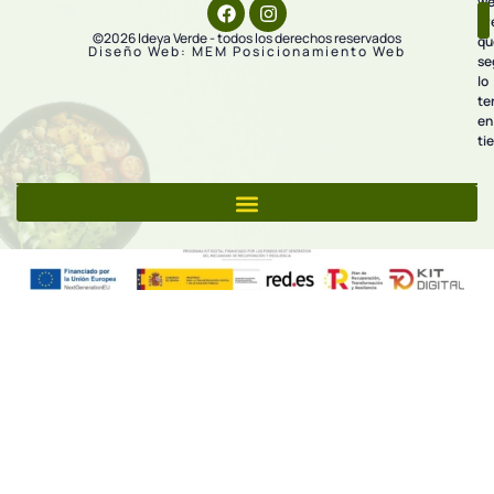
we
pr
©2026 Ideya Verde - todos los derechos reservados
qu
Diseño Web: MEM Posicionamiento Web
se
lo
te
en
ti