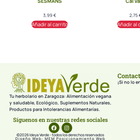
SESMANS
Cal Va
3,99
€
2,75
Añadir al carrito
Añadir al 
Contac
¡Si no lo 
Tu herbolario en Zaragoza: Alimentación vegana
y saludable, Ecológico, Suplementos Naturales,
Productos para Intolerancias Alimentarías.
Síguenos en nuestras redes sociales
©2026 Ideya Verde - todos los derechos reservados
Diseño Web: MEM Posicionamiento Web