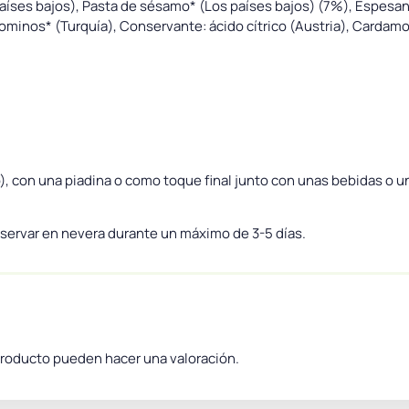
 países bajos), Pasta de sésamo* (Los países bajos) (7%), Espesan
, Cominos* (Turquía), Conservante: ácido cítrico (Austria), Carda
), con una piadina o como toque final junto con unas bebidas o u
nservar en nevera durante un máximo de 3-5 días.
producto pueden hacer una valoración.