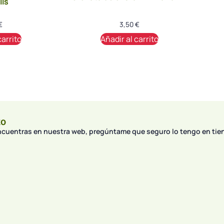
lls
€
3,50
€
carrito
Añadir al carrito
to
encuentras en nuestra web, pregúntame que seguro lo tengo en tie