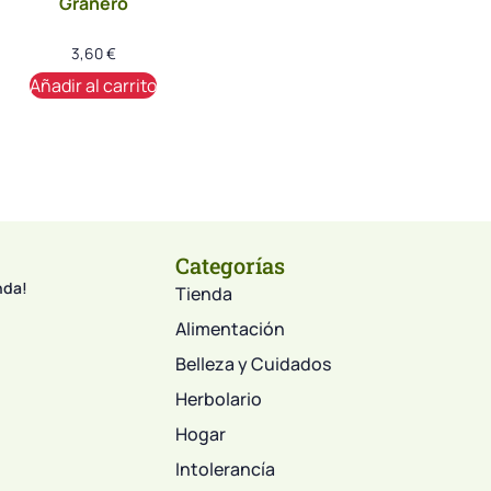
Granero
3,60
€
Añadir al carrito
Categorías
nda!
Tienda
Alimentación
Belleza y Cuidados
Herbolario
Hogar
Intolerancía