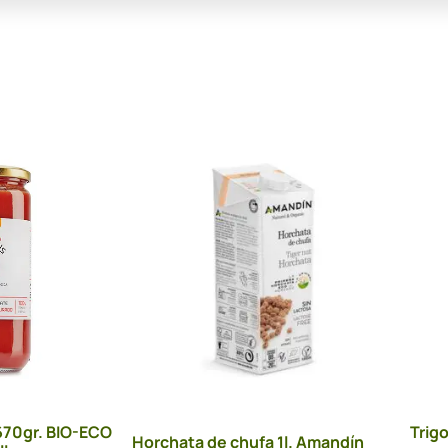
670gr. BIO-ECO
Trig
Horchata de chufa 1l. Amandín