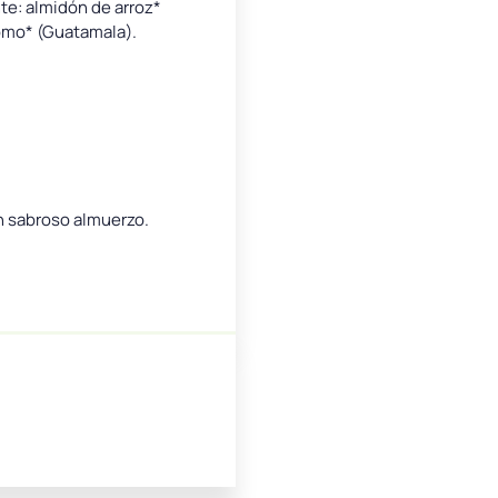
te: almidón de arroz*
momo* (Guatamala).
n sabroso almuerzo.