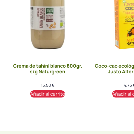
Crema de tahíni blanco 800gr.
Coco-cao ecológ
s/g Naturgreen
Justo Alter
15,50
€
4,75
Añadir al carrito
Añadir al 