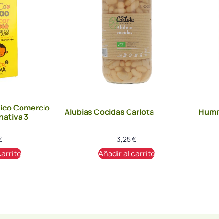
ico Comercio
Alubias Cocidas Carlota
Humm
nativa 3
€
3,25
€
carrito
Añadir al carrito