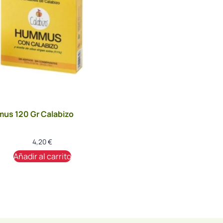
us 120 Gr Calabizo
4,20
€
Añadir al carrito