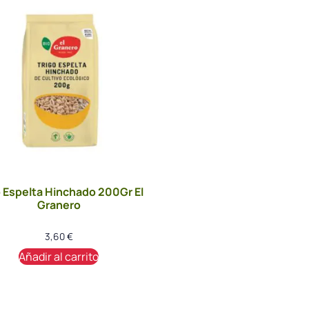
o Espelta Hinchado 200Gr El
Granero
3,60
€
Añadir al carrito