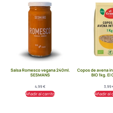
Salsa Romesco vegana 240ml.
Copos de avena in
SESMANS
BIO 1kg. El
4,99
€
3,99
Añadir al carrito
Añadir al 