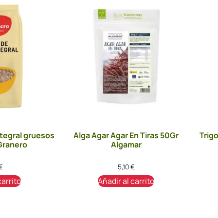
tegral gruesos
Alga Agar Agar En Tiras 50Gr
Trig
 Granero
Algamar
€
5,10
€
carrito
Añadir al carrito