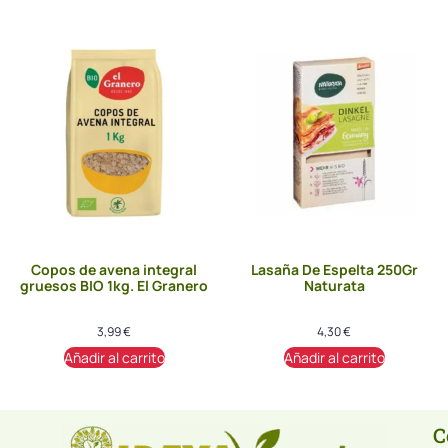
Copos de avena integral
Lasaña De Espelta 250Gr
gruesos BIO 1kg. El Granero
Naturata
3,99
€
4,30
€
Añadir al carrito
Añadir al carrito
C