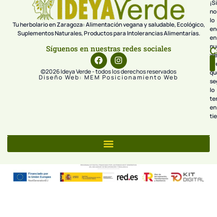
¡Si
no
lo
Tu herbolario en Zaragoza: Alimentación vegana y saludable, Ecológico,
en
Suplementos Naturales, Productos para Intolerancias Alimentarías.
en
nu
Síguenos en nuestras redes sociales
C
we
pr
©2026 Ideya Verde - todos los derechos reservados
qu
Diseño Web: MEM Posicionamiento Web
se
lo
te
en
ti