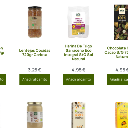
Harina De Trigo
on
Chocolate
Lentejas Cocidas
Sarraceno Eco
0gr
Cacao S/G 7
720gr Carlota
Integral S/G Sol
Natura
Natural
3,25
€
4,95
€
4,95
ito
Añadir al carrito
Añadir al carrito
Añadir al ca