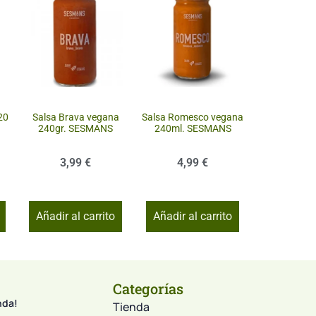
20
Salsa Brava vegana
Salsa Romesco vegana
240gr. SESMANS
240ml. SESMANS
3,99
€
4,99
€
Añadir al carrito
Añadir al carrito
Categorías
nda!
Tienda