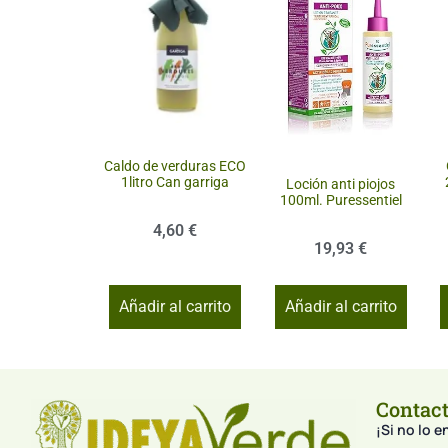
Caldo de verduras ECO
1litro Can garriga
Loción anti piojos
100ml. Puressentiel
4,60
€
19,93
€
Añadir al carrito
Añadir al carrito
Contac
¡Si no lo 