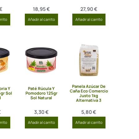
€
18,95
€
27,90
€
rrito
Añadir al carrito
Añadir al carrito
Panela Azúcar De
ria Y
Paté Rúcula Y
Caña Eco Comercio
gr Sol
Pomodoro 125gr
Justo 1kg
l
Sol Natural
Alternativa 3
€
3,30
€
5,80
€
rrito
Añadir al carrito
Añadir al carrito