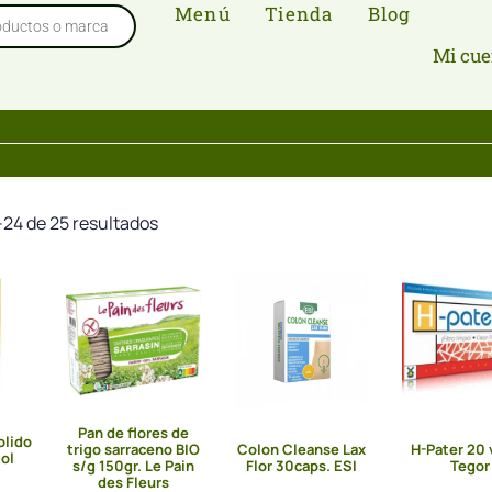
Menú
Tienda
Blog
Mi cue
24 de 25 resultados
Pan de flores de
olido
trigo sarraceno BIO
Colon Cleanse Lax
H-Pater 20 
ol
s/g 150gr. Le Pain
Flor 30caps. ESI
Tegor
des Fleurs