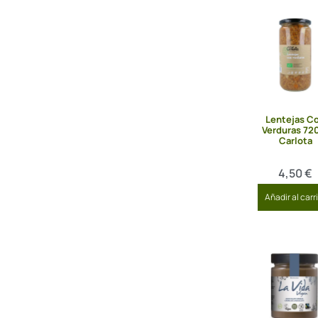
Lentejas C
Verduras 72
Carlota
4,50
€
Añadir al carr