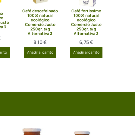
Café descafeinado
Café fortissimo
ao
100% natural
100% natural
co
ecológico
ecológico
Justo
Comercio Justo
Comercio Justo
va 3
250gr. s/g
250gr. s/g
Alternativa 3
Alternativa 3
€
8,10
€
6,75
€
rrito
Añadir al carrito
Añadir al carrito