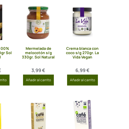
 100%
Mermelada de
Crema blanca con
0gr Sol
melocotón s/g
coco s/g 270gr. La
l
330gr. Sol Natural
Vida Vegan
€
3,99
€
6,99
€
rrito
Añadir al carrito
Añadir al carrito