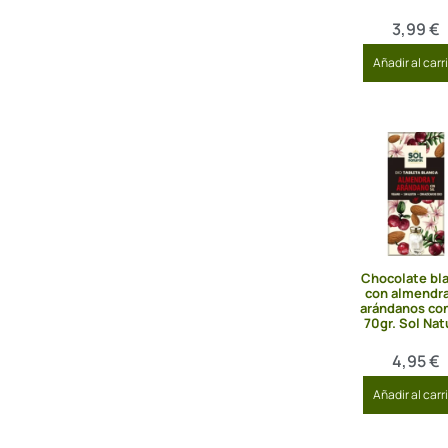
3,99
€
Añadir al carr
Chocolate bl
con almendra
arándanos con
70gr. Sol Nat
4,95
€
Añadir al carr