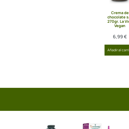
Crema de
chocolate s
270gr. La Vi
Vegan
6,99
€
Añadir al carr