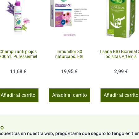
Champú anti piojos
Inmuniflor 30
Tisana BIO Biorenal 
200ml. Puressentiel
naturcaps. ESI
bolsitas Artemis
11,68
€
19,95
€
2,99
€
Añadir al carrito
Añadir al carrito
Añadir al carrito
to
encuentras en nuestra web, pregúntame que seguro lo tengo en tie