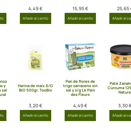
4,49
€
15,95
€
25,65
ito
Añadir al carrito
Añadir al carrito
Añadir al ca
anco
Pan de flores de
Paté Zanaho
s y
Harina de maíz S/G
trigo sarraceno sin
Cúrcuma 125
 sal
BIO 500gr. TooBio
sal y s/g Le Pain
Natura
ural
des Fleurs
3,20
€
4,49
€
3,30
ito
Añadir al carrito
Añadir al carrito
Añadir al ca