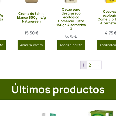
Cacao puro
Coco-c
desgrasado
Crema de tahíni
/g
ecológi
ecológico
blanco 800gr. s/g
da
Comercio 
Comercio Justo
Naturgreen
Alternati
150gr. Alternativa
3
15,50
€
4,75
6,75
€
ito
Añadir al carrito
Añadir al carrito
Añadir al ca
1
2
→
Últimos productos