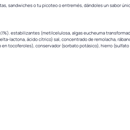
atas, sandwiches o tu picoteo o entremés, dándoles un sabor úni
20,1%). estabilizantes (metilcelulosa, algas eucheuma transformad
elta-lactona, ácido cítrico) sal, concentrado de remolacha, rában
o en tocoferoles), conservador (sorbato potásico), hierro (sulfato 