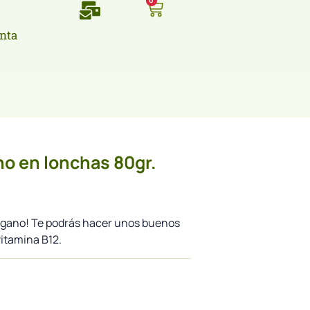
0
nta
o en lonchas 80gr.
egano! Te podrás hacer unos buenos
vitamina B12.