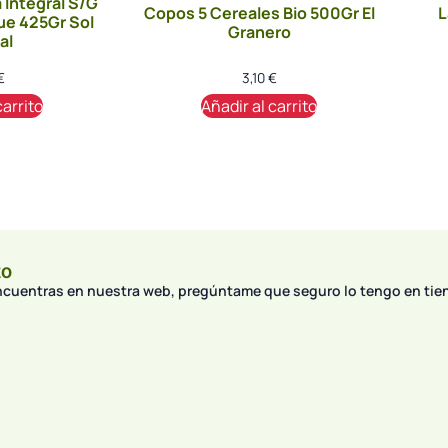
 Integral S/G
Copos 5 Cereales Bio 500Gr El
L
ue 425Gr Sol
Granero
al
€
3,10
€
carrito
Añadir al carrito
to
encuentras en nuestra web, pregúntame que seguro lo tengo en tie