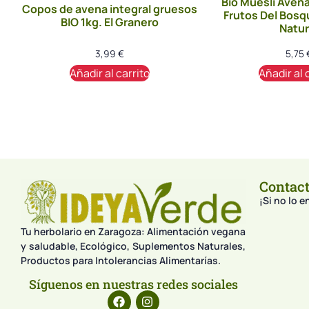
Bio Muesli Avena
Copos de avena integral gruesos
Frutos Del Bosq
BIO 1kg. El Granero
Natur
3,99
€
5,75
Añadir al carrito
Añadir al 
Contac
¡Si no lo 
Tu herbolario en Zaragoza: Alimentación vegana
y saludable, Ecológico, Suplementos Naturales,
Productos para Intolerancias Alimentarías.
Síguenos en nuestras redes sociales