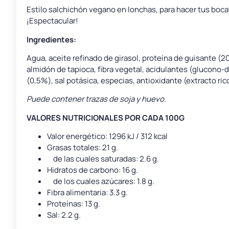
Estilo salchichón vegano en lonchas, para hacer tus boc
¡Espectacular!
Ingredientes:
Agua, aceite refinado de girasol, proteína de guisante (
almidón de tapioca, fibra vegetal, acidulantes (glucono-d
(0,5%), sal potásica, especias, antioxidante (extracto ric
Puede contener trazas de soja y huevo.
VALORES NUTRICIONALES POR CADA 100G
Valor energético: 1296 kJ / 312 kcal
Grasas totales: 21 g.
de las cuales saturadas: 2.6 g.
Hidratos de carbono: 16 g.
de los cuales azúcares: 1.8 g.
Fibra alimentaria: 3.3 g.
Proteínas: 13 g.
Sal: 2.2 g.