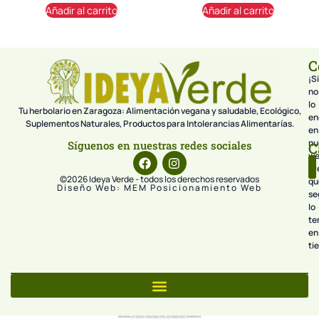
Añadir al carrito
Añadir al carrito
C
¡Si
no
lo
Tu herbolario en Zaragoza: Alimentación vegana y saludable, Ecológico,
en
Suplementos Naturales, Productos para Intolerancias Alimentarías.
en
nu
Síguenos en nuestras redes sociales
C
we
pr
©2026 Ideya Verde - todos los derechos reservados
qu
Diseño Web: MEM Posicionamiento Web
se
lo
te
en
ti