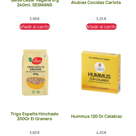
Alubias Cocidas Carlota
240ml. SESMANS
3,99
€
3,25
€
Añadir al carrito
Añadir al carrito
Trigo Espelta Hinchado
Hummus 120 Gr Calabizo
200Gr El Granero
3,60
€
4,20
€